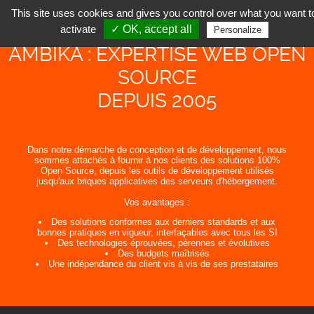
This site uses cookies and gives you control over what you want t
activate
✓ OK, accept all
Personalize
AMBIKA : EXPERTISE WEB OPEN
SOURCE
DEPUIS 2005
Dans notre démarche de conception et de développement, nous
sommes attachés à fournir à nos clients des solutions 100%
Open Source, depuis les outils de développement utilisés
jusqu'aux briques applicatives des serveurs d'hébergement.
Vos avantages :
Des solutions conformes aux derniers standards et aux
bonnes pratiques en vigueur, interfaçables avec tous les SI
Des technologies éprouvées, pérennes et évolutives
Des budgets maîtrisés
Une indépendance du client vis à vis de ses prestataires