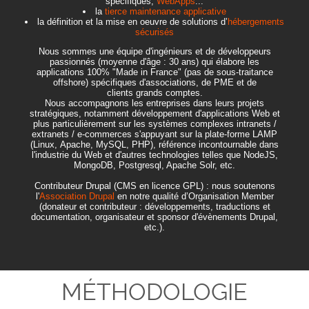
spécifiques,
WebApps
...
la
tierce maintenance applicative
la définition et la mise en oeuvre de solutions d’
hébergements
sécurisés
Nous sommes une équipe d'ingénieurs et de développeurs
passionnés (moyenne d'âge : 30 ans) qui élabore les
applications 100% "Made in France" (pas de sous-traitance
offshore) spécifiques d'associations, de PME et de
clients grands comptes.
Nous accompagnons les entreprises dans leurs projets
stratégiques, notamment développement d'applications Web et
plus particulièrement sur les systèmes complexes intranets /
extranets / e-commerces s'appuyant sur la plate-forme LAMP
(Linux, Apache, MySQL, PHP), référence incontournable dans
l'industrie du Web et d'autres technologies telles que NodeJS,
MongoDB, Postgresql, Apache Solr, etc.
Contributeur Drupal (CMS en licence GPL) : nous soutenons
l'
Association Drupal
en notre qualité d’Organisation Member
(donateur et contributeur : développements, traductions et
documentation, organisateur et sponsor d'évènements Drupal,
etc.).
MÉTHODOLOGIE