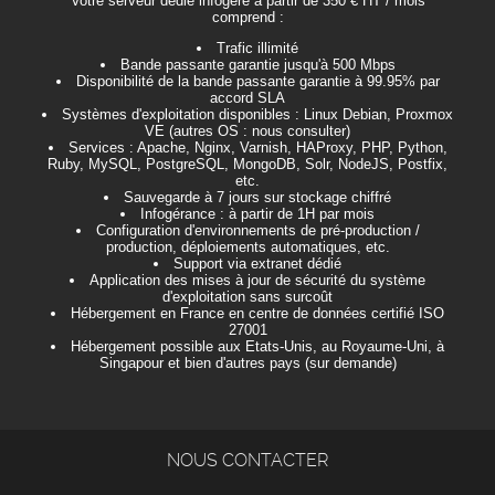
Votre serveur dédié infogéré à partir de 350 € HT / mois
comprend :
Trafic illimité
Bande passante garantie jusqu'à 500 Mbps
Disponibilité de la bande passante garantie à 99.95% par
accord SLA
Systèmes d'exploitation disponibles : Linux Debian, Proxmox
VE (autres OS : nous consulter)
Services : Apache, Nginx, Varnish, HAProxy, PHP, Python,
Ruby, MySQL, PostgreSQL, MongoDB, Solr, NodeJS, Postfix,
etc.
Sauvegarde à 7 jours sur stockage chiffré
Infogérance : à partir de 1H par mois
Configuration d'environnements de pré-production /
production, déploiements automatiques, etc.
Support via extranet dédié
Application des mises à jour de sécurité du système
d'exploitation sans surcoût
Hébergement en France en centre de données certifié ISO
27001
Hébergement possible aux Etats-Unis, au Royaume-Uni, à
Singapour et bien d'autres pays (sur demande)
NOUS CONTACTER