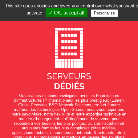
This site uses cookies and gives you control over what you want t
activate
✓ OK, accept all
Personalize
SERVEURS
DÉDIÉS
Grâce à nos relations privilégiées avec les Fournisseurs
d'infrastructures IP internationaux les plus prestigieux (Lumen,
Global Crossing, BSO Network Solutions, etc.) et à notre
maîtrise des technologies Open Source, nous vous apportons
notre savoir-faire, notre flexibilité et notre expertise technique en
matière d'hébergement et d'infogérance de serveurs pour
répondre à vos besoins les plus pointus. Du site institutionnel
aux plates-formes les plus complexes (sites médias,
applications métiers, e-commerces, intranets & extranets, etc.),
nous vous accompagnons et mettons en oeuvre des solutions