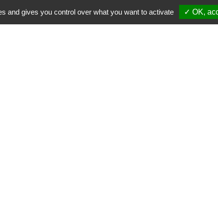
es and gives you control over what you want to activate
✓ OK, acc