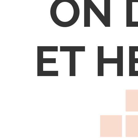
ON 
ET H