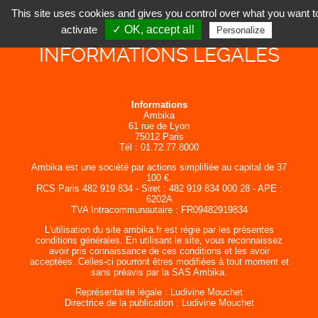
This site uses cookies and gives you control over what you want t
activate
✓ OK, accept all
Personalize
INFORMATIONS LÉGALES
Informations
Ambika
61 rue de Lyon
75012 Paris
Tél : 01.72.77.8000
Ambika est une société par actions simplifiée au capital de 37
100 €.
RCS Paris 482 919 834 - Siret : 482 919 834 000 28 - APE :
6202A
TVA Intracommunautaire : FR09482919834
L'utilisation du site ambika.fr est régie par les présentes
conditions générales. En utilisant le site, vous reconnaissez
avoir pris connaissance de ces conditions et les avoir
acceptées. Celles-ci pourront êtres modifiées à tout moment et
sans préavis par la SAS Ambika.
Représentante légale : Ludivine Mouchet
Directrice de la publication : Ludivine Mouchet